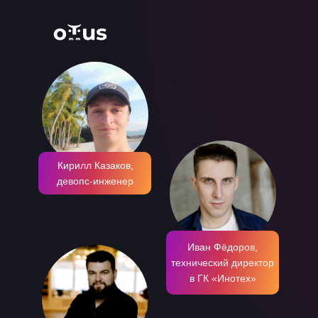
Кирилл Казаков,
девопс-инженер
Иван Фёдоров,
технический директор
в ГК «Инотех»