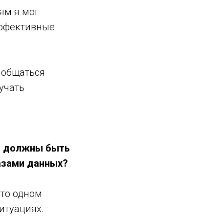
ям я мог
эффективные
ь общаться
лучать
ю, должны быть
базами данных?
-то одном
ситуациях.