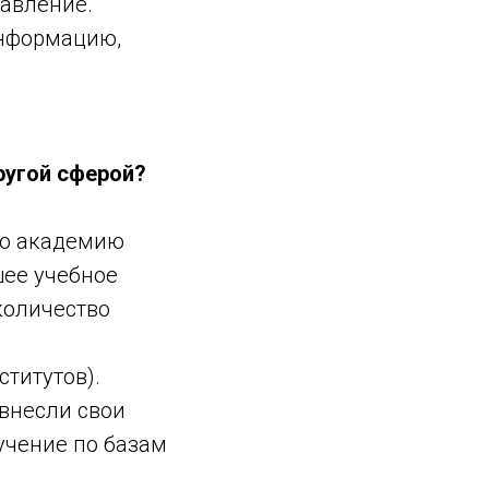
равление.
информацию,
другой сферой?
ую академию
шее учебное
количество
титутов).
внесли свои
учение по базам