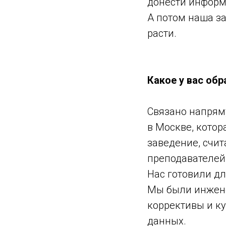
донести информа
А потом наша за
расти.
Какое у вас обр
Связано напрям
в Москве, котор
заведение, счит
преподавателей 
Нас готовили дл
Мы были инжене
коррективы и к
данных.