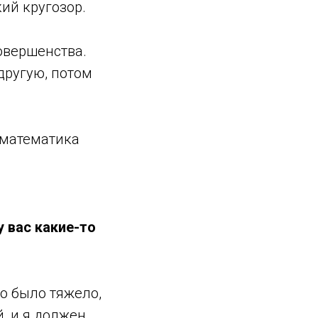
ий кругозор.
совершенства.
другую, потом
 математика
у вас какие-то
то было тяжело,
, и я должен