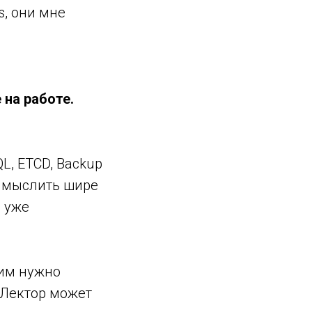
s, они мне
 на работе.
QL, ETCD, Backup
ас мыслить шире
е уже
 им нужно
. Лектор может