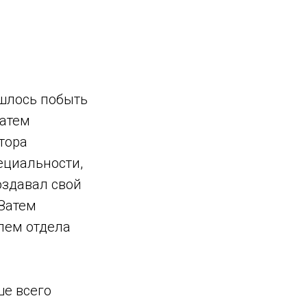
ишлось побыть
Затем
тора
ециальности,
оздавал свой
 Затем
лем отдела
ше всего