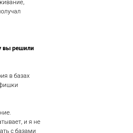
живание,
получал
у вы решили
ия в базах
 фишки
ние.
тывает, и я не
ать с базами