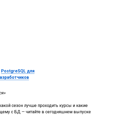
и
PostgreSQL для
разработчиков
ся»
 какой сезон лучше проходить курсы и какие
щему с БД — читайте в сегодняшнем выпуске