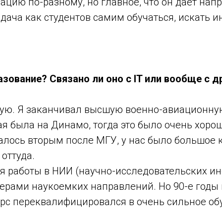
цию по-разному, но главное, что он дает нап
дача как студентов самим обучаться, искать 
азование? Связано ли оно с IT или вообще с 
ую. Я заканчивал высшую военно-авиационн
ая была на Динамо, тогда это было очень хоро
алось вторым после МГУ, у нас было большое 
оттуда.
я работы в НИИ (научно-исследовательских инс
рами наукоемких направлений. Но 90-е годы 
урс переквалифицировался в очень сильное об